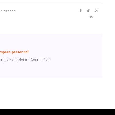
on-espace-
espace
personnel
 pole-emploi.fr | Coursinfo.fr