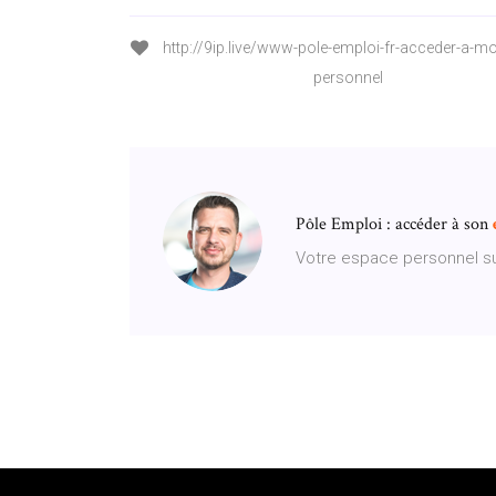
http://9ip.live/www-pole-emploi-fr-acceder-a-m
personnel
Pôle Emploi : accéder à son
Votre espace personnel sur