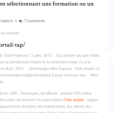
 en sélectionnant une formation ou un
mploi.fr
7 Comments
 au compte ...
rtail-tap/
 - Droit-Finances 11 janv. 2010 ... Oui j'ai bien dis que j'étais
ur le portail pole-emploi.fr, en première page, il y a la
e 8 juil. 2019 ... Téléchargez Mon Espace - Pôle emploi et
upportsmartphone@pole-emploi.fr pour recevoir des ... Mes
ay
droid - APK…
Download Job Minute - emploi CDD, extra,
! Recrutez facilement !
Accueil région |
Pôle
emploi
- région
 opportunités d'emploi, les événements, les salons, les