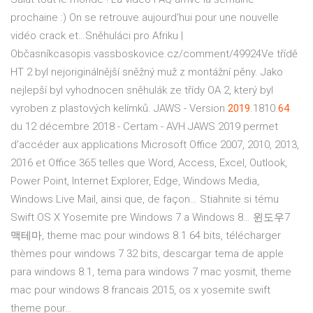
prochaine :) On se retrouve aujourd'hui pour une nouvelle
vidéo crack et…Sněhuláci pro Afriku |
Občasníkcasopis.vassboskovice.cz/comment/49924Ve třídě
HT 2 byl nejoriginálnější sněžný muž z montážní pěny. Jako
nejlepší byl vyhodnocen sněhulák ze třídy OA 2, který byl
vyroben z plastových kelímků.
JAWS - Version
2019
.1810.
64
du 12 décembre 2018 - Certam - AVH
JAWS 2019 permet
d’accéder aux applications Microsoft Office 2007, 2010, 2013,
2016 et Office 365 telles que Word, Access, Excel, Outlook,
Power Point, Internet Explorer, Edge, Windows Media,
Windows Live Mail, ainsi que, de façon…
Stiahnite si tému
Swift OS X Yosemite pre Windows 7 a Windows 8…
윈도우7
맥테마, theme mac pour windows 8.1 64 bits, télécharger
thèmes pour windows 7 32 bits, descargar tema de apple
para windows 8.1, tema para windows 7 mac yosmit, theme
mac pour windows 8 francais 2015, os x yosemite swift
theme pour…