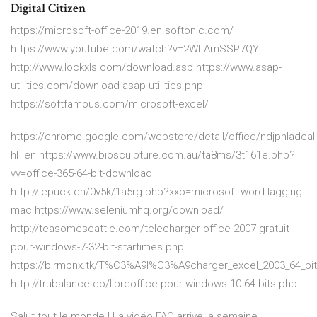
Digital Citizen
https://microsoft-office-2019.en.softonic.com/
https://www.youtube.com/watch?v=2WLAmSSP7QY
http://www.lockxls.com/download.asp https://www.asap-
utilities.com/download-asap-utilities.php
https://softfamous.com/microsoft-excel/
https://chrome.google.com/webstore/detail/office/ndjpnladc
hl=en https://www.biosculpture.com.au/ta8ms/3t161e.php?
vv=office-365-64-bit-download
http://lepuck.ch/0v5k/1a5rg.php?xxo=microsoft-word-lagging-
mac https://www.seleniumhq.org/download/
http://teasomeseattle.com/telecharger-office-2007-gratuit-
pour-windows-7-32-bit-startimes.php
https://blrmbnx.tk/T%C3%A9l%C3%A9charger_excel_2003_64_bits
http://trubalance.co/libreoffice-pour-windows-10-64-bits.php
Salut tout le monde ! La vidéo FAQ arrive la semaine