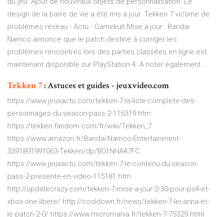
du jeu. Ajout de nouveaux objets de personnalisation. Le
design de la barre de vie a été mis à jour. Tekken 7 victime de
problèmes réseau - Actu - Gamekult Mise à jour : Bandai
Namco annonce que le patch destiné à corriger les
problèmes rencontrés lors des parties classées en ligne est
maintenant disponible sur PlayStation 4. A noter également ...
Tekken
7
: Astuces et guides - jeuxvideo.com
https://www.jeuxactu.com/tekken-7-la-liste-complete-des-
personnages-du-season-pass-2-116319.htm
https://tekken.fandom.com/fr/wiki/Tekken_7
https://www.amazon.fr/Bandai-Namco-Entertainment-
3391891991063-Tekken/dp/B01NHA47FC
https://www.jeuxactu.com/tekken-7-le-contenu-du-season-
pass-2-presente-en-video-115181.htm
http://updatecrazy.com/tekken-7-mise-a-jour-2-30-pour-ps4-et-
xbox-one-libere/ http://cooldown.fr/news/tekken-7-lei-anna-et-
le-patch-2-0/ https://www.micromania.fr/tekken-7-75329.html